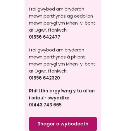
I roi gwybod am bryderon
mewn perthynas ag oedolion
mewn perygl ym Mhen-y-bont
ar Ogwr, ffoniwch:
01656 642477
I roi gwybod am bryderon
mewn perthynas â phlant
mewn perygl ym Mhen-y-bont
ar Ogwr, ffoniwch:
01656 642320
Rhif ffôn argyfwng y tu allan
i oriau'r swyddfa:
01443 743 665
Rhagor o wybodaeth