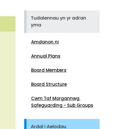
Tudalennau yn yr adran
yma
Amdanon ni
Annual Plans
Board Members
Board Structure
Cwm Taf Morgannwg 
Safeguarding - Sub Groups
Ardal i Aelodau