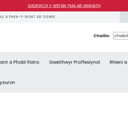
GADEWCH Y WEFAN YMA AR UNWAITH
FUL A PHEN-Y-BONT AR OGWR
Chwilio:
lant a Phobl Ifainc
Gweithwyr Proffesiynol
Rhieni 
lysuron