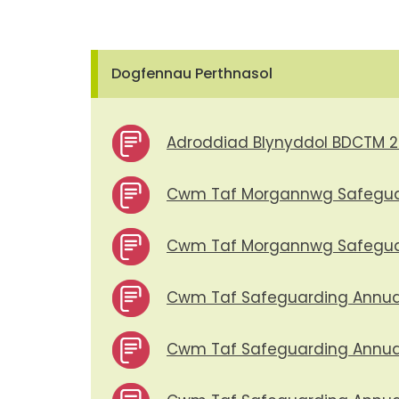
Dogfennau Perthnasol
Adroddiad Blynyddol BDCTM 
Cwm Taf Morgannwg Safeguard
Cwm Taf Morgannwg Safeguard
Cwm Taf Safeguarding Annual
Cwm Taf Safeguarding Annual