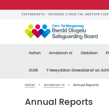
PARTNERIAETH - RHONDDA CYNON TAF, MERTHYR TUD
S
k
i
p 
t
o 
Hafan
Amdanon ni
Oedolion
P
m
a
i
SUSR
Y Newyddion Diweddaraf ac Ach
n 
c
o
n
Hafan
>
Amdanon ni
>
Annual Reports
t
e
Annual Reports
n
t