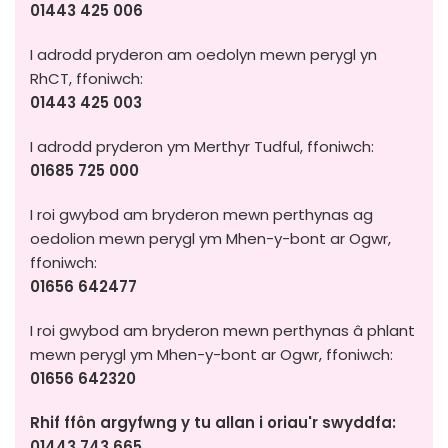
01443 425 006
I adrodd pryderon am oedolyn mewn perygl yn
RhCT, ffoniwch:
01443 425 003
I adrodd pryderon ym Merthyr Tudful, ffoniwch:
01685 725 000
I roi gwybod am bryderon mewn perthynas ag
oedolion mewn perygl ym Mhen-y-bont ar Ogwr,
ffoniwch:
01656 642477
I roi gwybod am bryderon mewn perthynas â phlant
mewn perygl ym Mhen-y-bont ar Ogwr, ffoniwch:
01656 642320
Rhif ffôn argyfwng y tu allan i oriau'r swyddfa:
01443 743 665