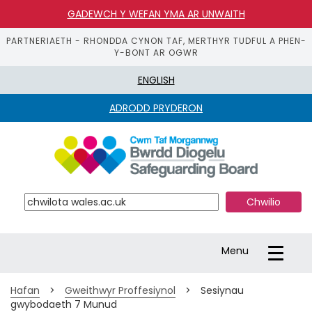
GADEWCH Y WEFAN YMA AR UNWAITH
PARTNERIAETH - RHONDDA CYNON TAF, MERTHYR TUDFUL A PHEN-
Y-BONT AR OGWR
ENGLISH
ADRODD PRYDERON
S
k
i
p 
t
o 
m
a
Toggle
Menu
i
navigation
n 
c
Hafan
>
Gweithwyr Proffesiynol
>
Sesiynau
o
gwybodaeth 7 Munud
n