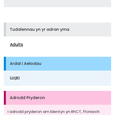
Tudalennau yn yr adran yma
Adults
Ardal i Aelodau
Login
Adrodd Pryderon
I adrodd pryderon am blentyn yn RhCT, ffoniwch: