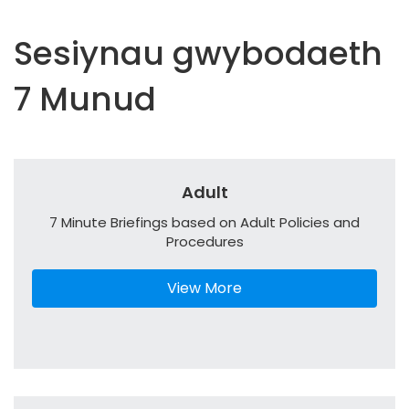
t
e
Sesiynau gwybodaeth
n
t
7 Munud
Adult
7 Minute Briefings based on Adult Policies and
Procedures
View More