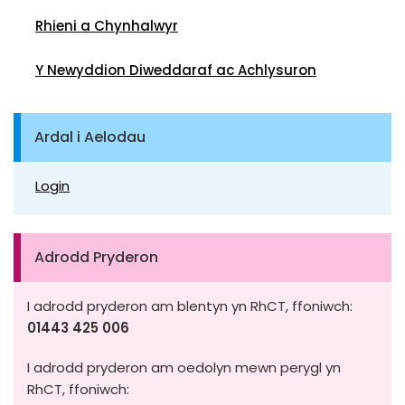
Rhieni a Chynhalwyr
Y Newyddion Diweddaraf ac Achlysuron
Ardal i Aelodau
Login
Adrodd Pryderon
I adrodd pryderon am blentyn yn RhCT, ffoniwch:
01443 425 006
I adrodd pryderon am oedolyn mewn perygl yn
RhCT, ffoniwch: