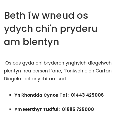
t
e
Beth i'w wneud os
n
t
ydych chi'n pryderu
am blentyn
Os oes gyda chi bryderon ynghylch diogelwch
plentyn neu berson ifanc, ffoniwch eich Carfan
Diogelu leol ar y rhifau isod:
Yn Rhondda Cynon Taf: 01443 425006
Ym Merthyr Tudful: 01685 725000