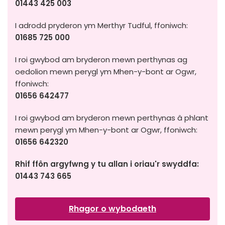
01443 425 003
I adrodd pryderon ym Merthyr Tudful, ffoniwch:
01685 725 000
I roi gwybod am bryderon mewn perthynas ag
oedolion mewn perygl ym Mhen-y-bont ar Ogwr,
ffoniwch:
01656 642477
I roi gwybod am bryderon mewn perthynas â phlant
mewn perygl ym Mhen-y-bont ar Ogwr, ffoniwch:
01656 642320
Rhif ffôn argyfwng y tu allan i oriau'r swyddfa:
01443 743 665
Rhagor o wybodaeth