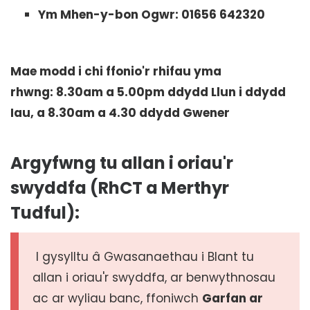
Ym Mhen-y-bon Ogwr: 01656 642320
Mae modd i chi ffonio'r rhifau yma
rhwng:
8.30am a 5.00pm ddydd Llun i ddydd
Iau, a 8.30am a 4.30 ddydd Gwener
Argyfwng tu allan i oriau'r
swyddfa (RhCT a Merthyr
Tudful):
I gysylltu â Gwasanaethau i Blant tu
allan i oriau'r swyddfa, ar benwythnosau
ac ar wyliau banc, ffoniwch
Garfan ar