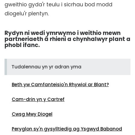
gweithio gyda'r teulu i sicrhau bod modd
diogelu'r plentyn.
Rydyn ni wedi ymrwymo i weithio mewn
partneriaeth â rhieni a chynhalwyr plant a
phobl ifanc.
Tudalennau yn yr adran yma
Beth yw Camfanteisio'n Rhywiol ar Blant?
Cam-drin yn y Cartref
Cwsg Mwy Diogel
Peryglon sy'n gysylltiedig ag Ysgwyd Babanod