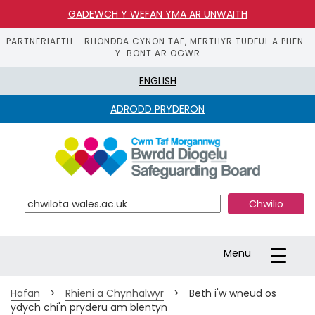
GADEWCH Y WEFAN YMA AR UNWAITH
PARTNERIAETH - RHONDDA CYNON TAF, MERTHYR TUDFUL A PHEN-
Y-BONT AR OGWR
ENGLISH
ADRODD PRYDERON
S
k
i
p 
t
o 
m
a
Toggle
Menu
i
navigation
n 
c
Hafan
>
Rhieni a Chynhalwyr
>
Beth i'w wneud os
o
ydych chi'n pryderu am blentyn
n