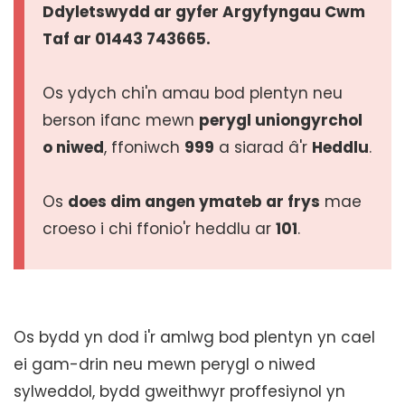
Ddyletswydd ar gyfer Argyfyngau Cwm
Taf ar 01443 743665.
Os ydych chi'n amau bod plentyn neu
berson ifanc mewn
perygl uniongyrchol
o niwed
, ffoniwch
999
a siarad â'r
Heddlu
.
Os
does dim angen ymateb ar frys
mae
croeso i chi ffonio'r heddlu ar
101
.
Os bydd yn dod i'r amlwg bod plentyn yn cael
ei gam-drin neu mewn perygl o niwed
sylweddol, bydd gweithwyr proffesiynol yn